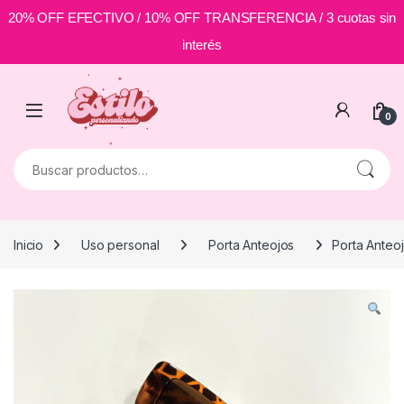
20% OFF EFECTIVO / 10% OFF TRANSFERENCIA / 3 cuotas sin
interés
Skip to navigation
Skip to content
0
Buscar por:
Inicio
Uso personal
Porta Anteojos
Porta Anteoj