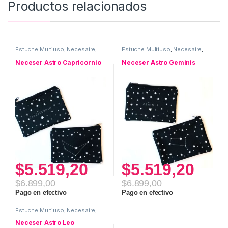
Productos relacionados
Estuche Multiuso
,
Necesaire
,
Estuche Multiuso
,
Necesaire
,
Neceser ASTRO
,
Uso personal
Neceser ASTRO
,
Uso personal
Neceser Astro Capricornio
Neceser Astro Geminis
$
5.519,20
$
5.519,20
$
6.899,00
$
6.899,00
Pago en efectivo
Pago en efectivo
Estuche Multiuso
,
Necesaire
,
Neceser ASTRO
,
Uso personal
Neceser Astro Leo