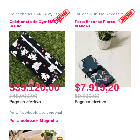
Colchonetas
,
GANGAS!!
,
Uso
Estuche Multiuso
,
Necesaire
,
personal
Porta Brochas
,
Uso personal
Colchoneta de Gym HAPPY
Porta Brochas Flores
HOUR
Blancas
$
39.120,00
$
7.919,20
$
48.900,00
$
9.899,00
Pago en efectivo
Pago en efectivo
Porta Notebook
,
Uso personal
Porta notebook Magnolia