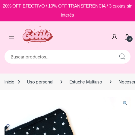
20% OFF EFECTIVO / 10% OFF TRANSFERENCIA / 3 cuotas sin
interés
Skip to navigation
Skip to content
0
Buscar por:
Inicio
Uso personal
Estuche Multiuso
Necese