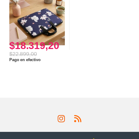
$
18.319,20
$
22.899,00
Pago en efectivo