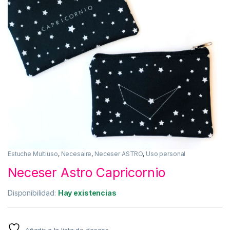
Estuche Multiuso
,
Necesaire
,
Neceser ASTRO
,
Uso personal
Neceser Astro Capricornio
Disponibilidad:
Hay existencias
Añadir a la lista de deseos