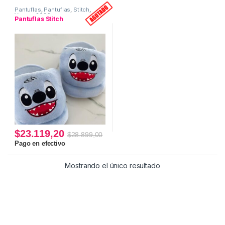
Pantuflas
,
Pantuflas
,
Stitch
,
Verano 2026
Pantuflas Stitch
$
23.119,20
$
28.899,00
Este producto tiene múltiples variantes. Las opciones se pueden
Pago en efectivo
Mostrando el único resultado