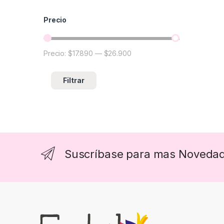
Precio
Precio:
$17.890
—
$26.900
Precio mínimo
Precio máximo
Filtrar
Suscríbase para mas Noveda