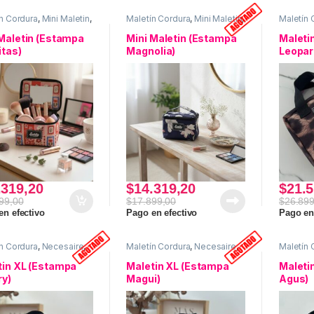
n Cordura
,
Mini Maletin
,
Maletín Cordura
,
Mini Maletin
,
Maletín 
aire
,
Uso personal
Necesaire
,
Uso personal
Neceser 
persona
 Maletin (Estampa
Mini Maletin (Estampa
Maleti
itas)
Magnolia)
Leopar
.319,20
$
14.319,20
$
21.5
99,00
$
17.899,00
$
26.899
en efectivo
Pago en efectivo
Pago en
n Cordura
,
Necesaire
,
Maletín Cordura
,
Necesaire
,
Maletín 
er de Viaje
,
Uso
Neceser de Viaje
,
Uso
Neceser 
nal
personal
persona
tin XL (Estampa
Maletin XL (Estampa
Maleti
ry)
Magui)
Agus)