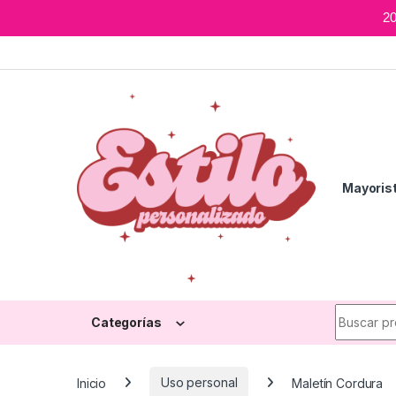
2
Skip to navigation
Skip to content
Mayoris
Search fo
Categorías
Inicio
Uso personal
Maletín Cordura