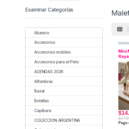
Examinar Categorías
Male
Abanico
Accesorios
Maletí
Neces
Mini
Accesorios mobiles
Raya
Accesorios para el Pelo
AGENDAS 2026
Alfombras
Bazar
Botellas
Capibara
$
14
$
17.8
COLECCION ARGENTINA
Pago 