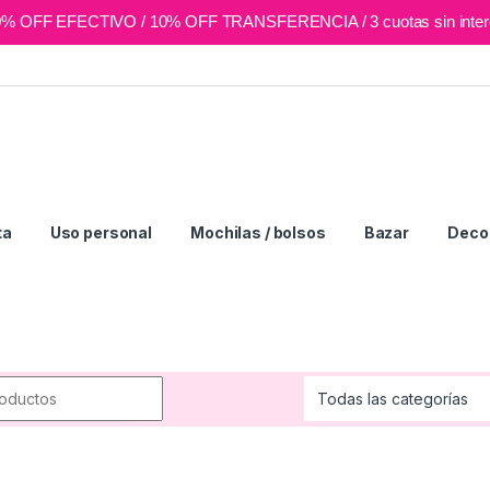
0% OFF EFECTIVO / 10% OFF TRANSFERENCIA / 3 cuotas sin inter
ta
Uso personal
Mochilas / bolsos
Bazar
Deco 
r: