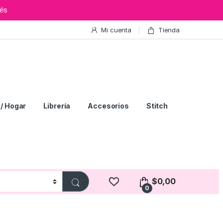
és
Mi cuenta
Tienda
/ Hogar
Librería
Accesorios
Stitch
$
0,00
0