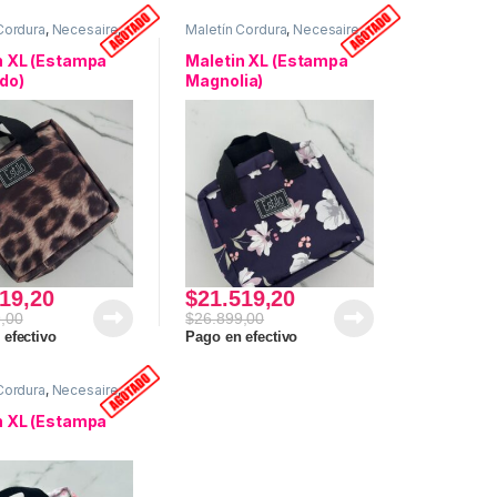
Cordura
,
Necesaire
,
Maletín Cordura
,
Necesaire
,
de Viaje
,
Uso
Neceser de Viaje
,
Uso
l
personal
n XL (Estampa
Maletin XL (Estampa
do)
Magnolia)
19,20
$
21.519,20
,00
$
26.899,00
 efectivo
Pago en efectivo
Cordura
,
Necesaire
,
de Viaje
,
Uso
l
n XL (Estampa