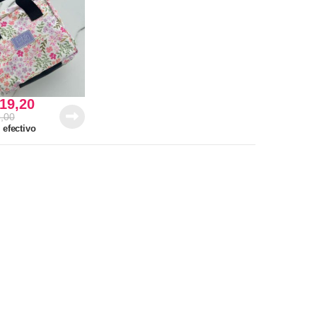
19,20
,00
 efectivo