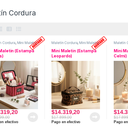
tín Cordura
n Cordura
,
Mini Maletin
,
Maletín Cordura
,
Mini Maletin
,
Maletín 
aire
,
Uso personal
Necesaire
,
Uso personal
Necesai
 Maletin (Estampa
Mini Maletin (Estampa
Mini M
s)
Leopardo)
Celmi)
.319,20
$
14.319,20
$
14.3
99,00
$
17.899,00
$
17.899
en efectivo
Pago en efectivo
Pago en