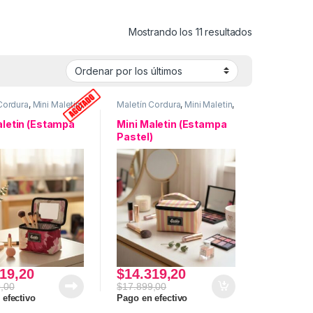
Ordenado por
Mostrando los 11 resultados
Cordura
,
Mini Maletin
,
Maletín Cordura
,
Mini Maletin
,
re
,
Uso personal
Necesaire
,
Uso personal
aletin (Estampa
Mini Maletin (Estampa
Pastel)
19,20
$
14.319,20
,00
$
17.899,00
 efectivo
Pago en efectivo