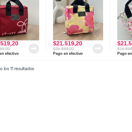
.519,20
$
21.519,20
$
21.5
99,00
$
26.899,00
$
26.899
en efectivo
Pago en efectivo
Pago en
Ordenado por los últimos
 los 11 resultados