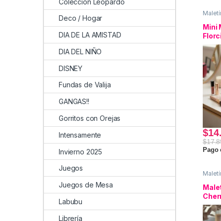
Coleccion Leopardo
Maletí
Deco / Hogar
Neces
Mini
DIA DE LA AMISTAD
Florc
DIA DEL NIÑO
DISNEY
Fundas de Valija
GANGAS!!
Gorritos con Orejas
$
14
Intensamente
$
17.8
Pago 
Invierno 2025
Juegos
Maletí
Neces
Juegos de Mesa
perso
Male
Cher
Labubu
Librería