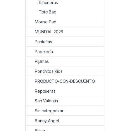
Riñoneras
Tote Bag
Mouse Pad
MUNDIAL 2026
Pantuflas
Papelería
Pijamas
Ponchitos Kids
PRODUCTO-CON-DESCUENTO
Reposeras
San Valentin
Sin categorizar
Sonny Angel
Stitch