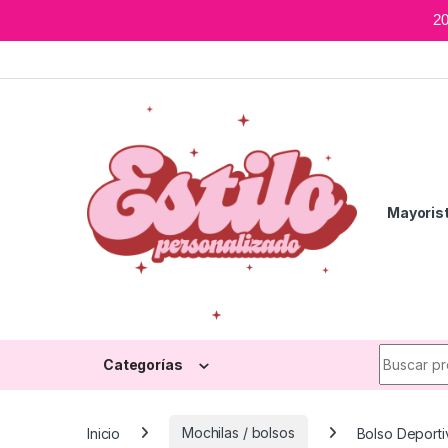
2
Skip to navigation
Skip to content
Mayoris
Search fo
Categorías
Inicio
Mochilas / bolsos
Bolso Deporti