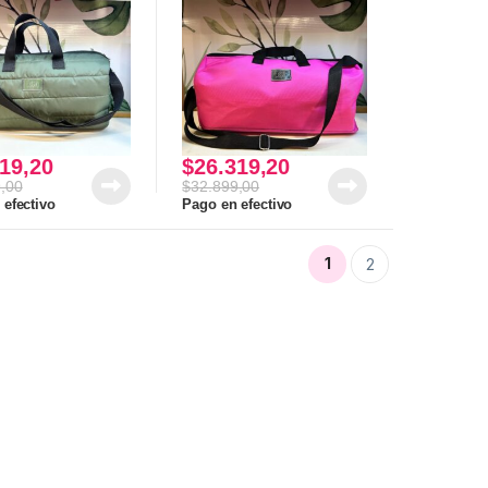
19,20
$
26.319,20
,00
$
32.899,00
 efectivo
Pago en efectivo
1
2