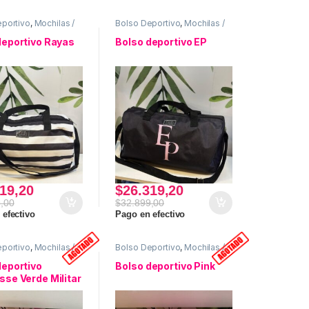
eportivo
,
Mochilas /
Bolso Deportivo
,
Mochilas /
bolsos
deportivo Rayas
Bolso deportivo EP
19,20
$
26.319,20
,00
$
32.899,00
 efectivo
Pago en efectivo
eportivo
,
Mochilas /
Bolso Deportivo
,
Mochilas /
bolsos
deportivo
Bolso deportivo Pink
sse Verde Militar