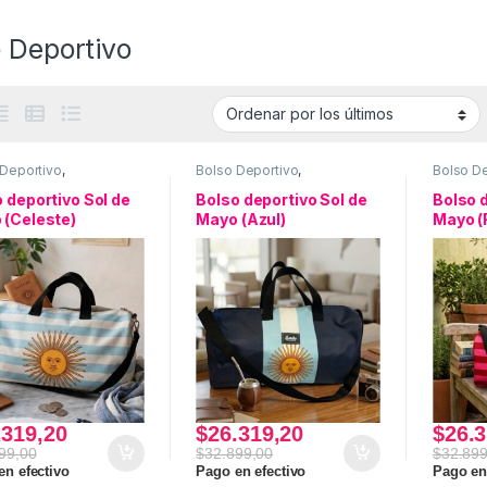
 Deportivo
 Deportivo
,
Bolso Deportivo
,
Bolso D
CCION ARGENTINA
,
COLECCION ARGENTINA
,
COLECC
as / bolsos
Mochilas / bolsos
Mochilas
 deportivo Sol de
Bolso deportivo Sol de
Bolso d
 (Celeste)
Mayo (Azul)
Mayo (
.319,20
$
26.319,20
$
26.3
99,00
$
32.899,00
$
32.899
en efectivo
Pago en efectivo
Pago en