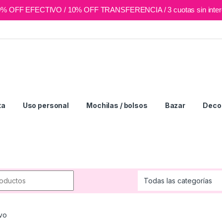
0% OFF EFECTIVO / 10% OFF TRANSFERENCIA / 3 cuotas sin inter
ta
Uso personal
Mochilas / bolsos
Bazar
Deco 
r:
vo