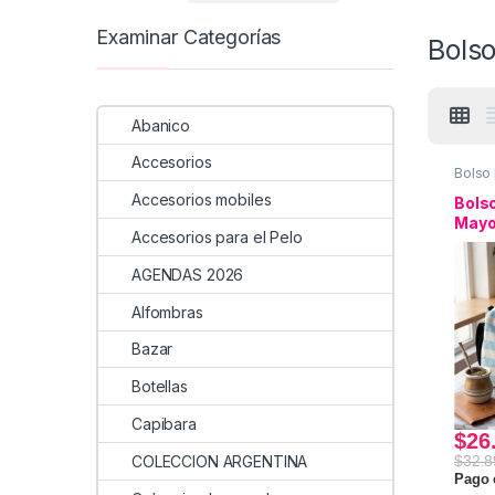
Examinar Categorías
Bolso
Abanico
Accesorios
Bolso
COLE
Accesorios mobiles
Mochil
Bolso
Mayo
Accesorios para el Pelo
AGENDAS 2026
Alfombras
Bazar
Botellas
Capibara
$
26
$
32.8
COLECCION ARGENTINA
Pago 