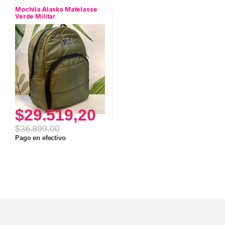
bolsos
Mochila Alaska Matelasse
Verde Militar
$
29.519,20
$
36.899,00
Pago en efectivo