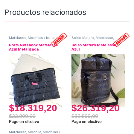
Productos relacionados
Matelasse
,
Mochilas / bolsos
,
Bolso Matero
,
Matelasse
,
Porta Notebook
Mochilas / bolsos
,
Set Matero
Porta Notebook Matelasse
Bolso Matero Matelasse
Azul Metalizada
Azul
$
18.319,20
$
26.319,20
$
22.899,00
$
32.899,00
Pago en efectivo
Pago en efectivo
Matelasse
,
Mochila
,
Mochilas /