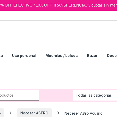
0% OFF EFECTIVO / 10% OFF TRANSFERENCIA / 3 cuotas sin inter
ta
Uso personal
Mochilas / bolsos
Bazar
Deco 
r:
o
Neceser ASTRO
Neceser Astro Acuario