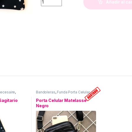
Añadir al ca
ecesaire
,
Bandoleras
,
Funda Porta Celular
,
so personal
Matelasse
,
Uso personal
Sagitario
Porta Celular Matelasse
Negro