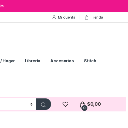
és
Mi cuenta
Tienda
/ Hogar
Librería
Accesorios
Stitch
$
0,00
0