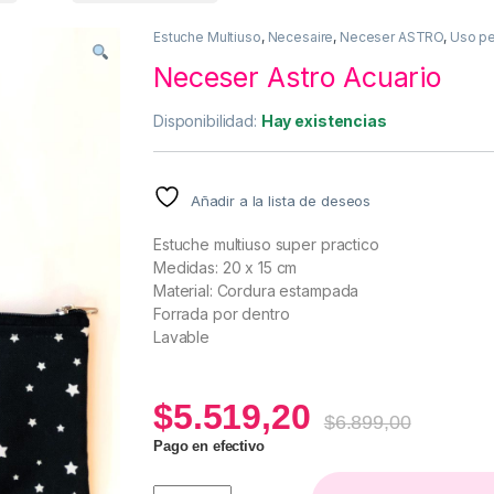
Estuche Multiuso
,
Necesaire
,
Neceser ASTRO
,
Uso pe
Neceser Astro Acuario
Disponibilidad:
Hay existencias
Añadir a la lista de deseos
Estuche multiuso super practico
Medidas: 20 x 15 cm
Material: Cordura estampada
Forrada por dentro
Lavable
$
5.519,20
$
6.899,00
Pago en efectivo
Neceser Astro Acuario quantity