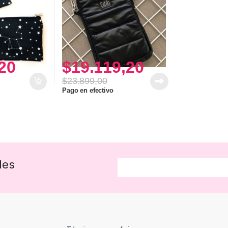
20
$
19.119,20
$
23.899,00
Pago en efectivo
des