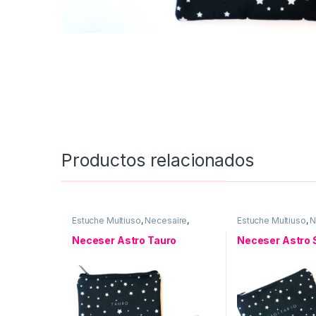
Productos relacionados
Estuche Multiuso
,
Necesaire
,
Estuche Multiuso
,
N
Neceser ASTRO
,
Uso personal
Neceser ASTRO
,
U
Neceser Astro Tauro
Neceser Astro 