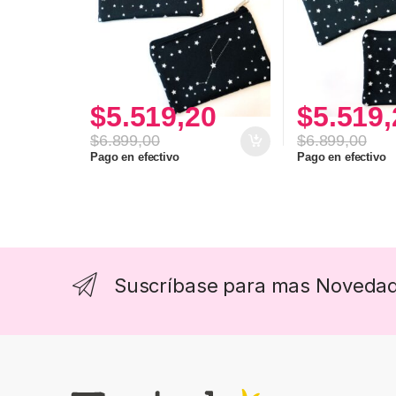
$
5.519,20
$
5.519,
$
6.899,00
$
6.899,00
Pago en efectivo
Pago en efectivo
Suscríbase para mas Noveda