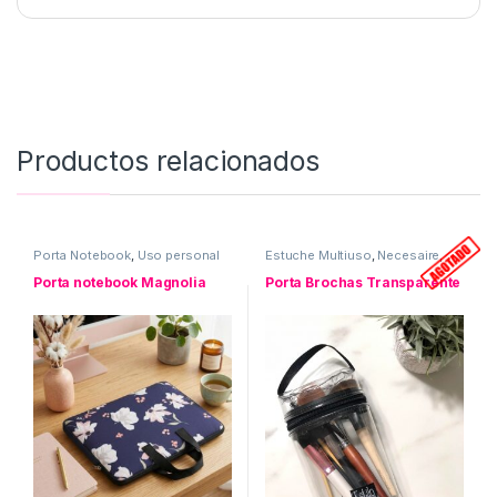
Productos relacionados
Porta Notebook
,
Uso personal
Estuche Multiuso
,
Necesaire
,
Porta Brochas
,
Uso personal
Porta notebook Magnolia
Porta Brochas Transparente