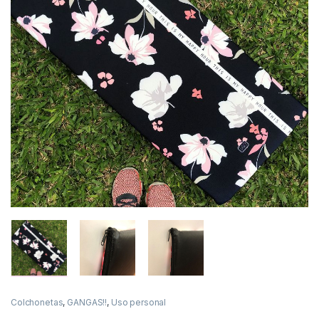
Colchonetas
,
GANGAS!!
,
Uso personal