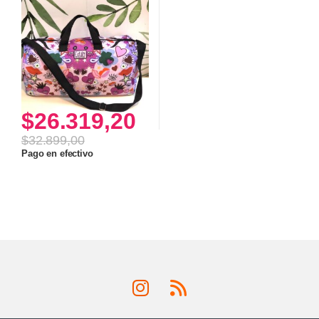
$
26.319,20
$
32.899,00
Pago en efectivo