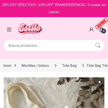
20% OFF EFECTIVO / 10% OFF TRANSFERENCIA / 3 cuotas sin
interés
Skip to navigation
Skip to content
0
Buscar por:
Inicio
Mochilas / bolsos
Tote Bag
Tote Bag “Hoy