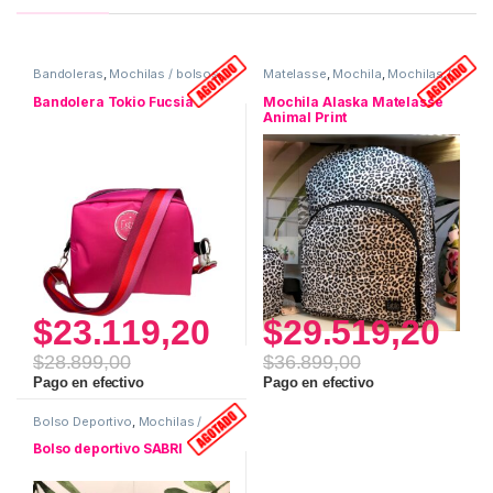
Bandoleras
,
Mochilas / bolsos
,
Matelasse
,
Mochila
,
Mochilas /
Uso personal
bolsos
Bandolera Tokio Fucsia
Mochila Alaska Matelasse
Animal Print
$
23.119,20
$
29.519,20
$
28.899,00
$
36.899,00
Pago en efectivo
Pago en efectivo
Bolso Deportivo
,
Mochilas /
bolsos
Bolso deportivo SABRI