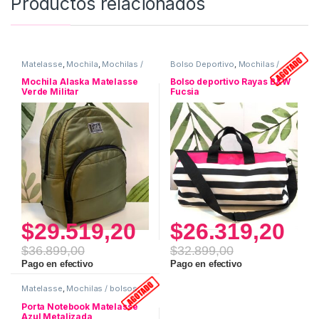
Productos relacionados
Matelasse
,
Mochila
,
Mochilas /
Bolso Deportivo
,
Mochilas /
bolsos
bolsos
Mochila Alaska Matelasse
Bolso deportivo Rayas B&W
Verde Militar
Fucsia
$
29.519,20
$
26.319,20
$
36.899,00
$
32.899,00
Pago en efectivo
Pago en efectivo
Matelasse
,
Mochilas / bolsos
,
Porta Notebook
Porta Notebook Matelasse
Azul Metalizada