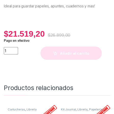
Ideal para guardar papeles, apuntes, cuadernos y mas!
$
21.519,20
$
26.899,00
Pago en efectivo
Sobre A4 (Estampa Agus) quantity
Añadir al carrito
Productos relacionados
Cartucheras
,
Librería
Kit Journal
,
Librería
,
Papelería
,
Planificadores