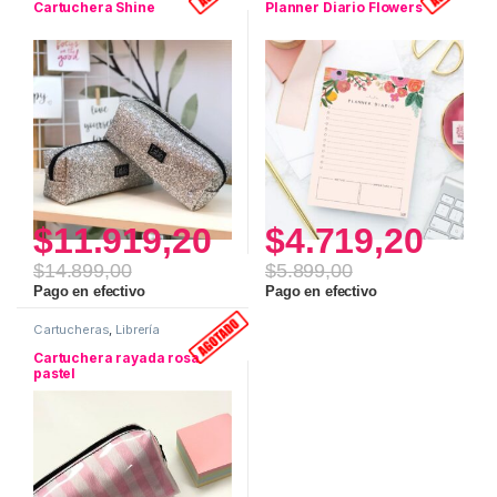
Cartuchera Shine
Planner Diario Flowers
$
11.919,20
$
4.719,20
$
14.899,00
$
5.899,00
Pago en efectivo
Pago en efectivo
Cartucheras
,
Librería
Cartuchera rayada rosa
pastel