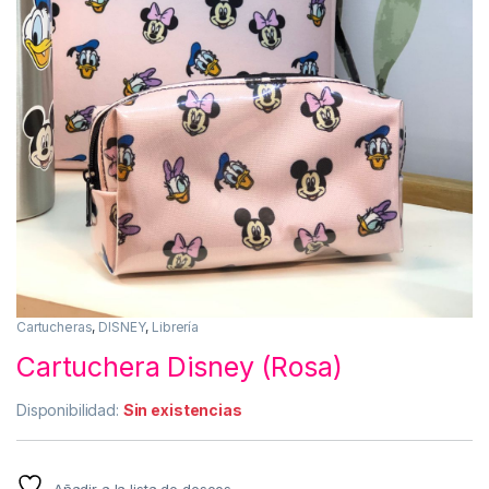
Cartucheras
,
DISNEY
,
Librería
Cartuchera Disney (Rosa)
Disponibilidad:
Sin existencias
Añadir a la lista de deseos