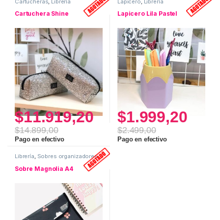
Cartucheras
,
Librería
Lapicero
,
Librería
Cartuchera Shine
Lapicero Lila Pastel
$
11.919,20
$
1.999,20
$
14.899,00
$
2.499,00
Pago en efectivo
Pago en efectivo
Librería
,
Sobres organizadores
Sobre Magnolia A4