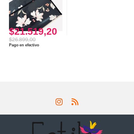
$
21.519,20
$
26.899,00
Pago en efectivo