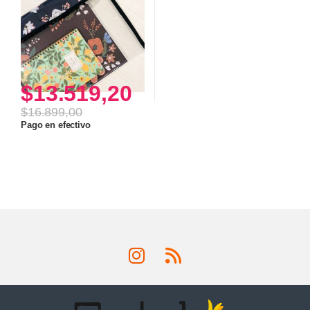
$
13.519,20
$
16.899,00
Pago en efectivo