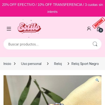
20% OFF EFECTIVO / 10% OFF TRANSFERENCIA / 3 cuotas sin
interés
Skip to navigation
Skip to content
0
Buscar por:
Inicio
Uso personal
Reloj
Reloj Sport Negro