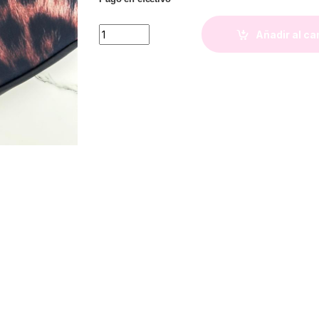
Porta Notebook Praga (Estampa Leopardo) 
Añadir al ca