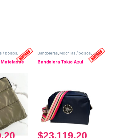
s / bolsos
,
Bandoleras
,
Mochilas / bolsos
,
Uso
personal
 Matelasse
Bandolera Tokio Azul
9,20
$
23.119,20