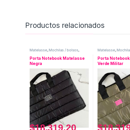
Productos relacionados
Matelasse
,
Mochilas / bolsos
,
Matelasse
,
Mochila
Porta Notebook
Porta Notebook
Porta Notebook Matelasse
Porta Notebook
Negra
Verde Militar
$
18.319,20
$
18.31