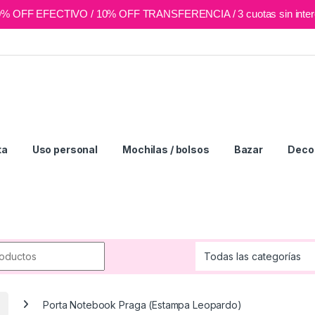
0% OFF EFECTIVO / 10% OFF TRANSFERENCIA / 3 cuotas sin inter
ta
Uso personal
Mochilas / bolsos
Bazar
Deco 
r:
Porta Notebook Praga (Estampa Leopardo)