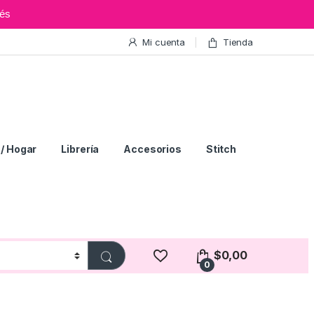
és
Mi cuenta
Tienda
/ Hogar
Librería
Accesorios
Stitch
$
0,00
0