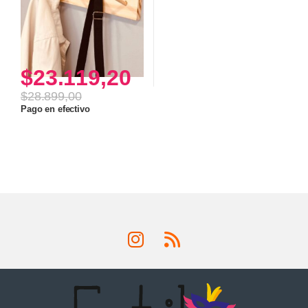
$
23.119,20
$
28.899,00
Pago en efectivo