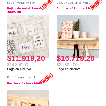
Deco / Hogar
,
Rejillas
Deco / Hogar
,
Linea Home
,
Percheros
Rejilla de metal blanco
Perchero & Repisa LUNA
40x50cm
$
11.919,20
$
16.719,20
$
14.899,00
$
20.899,00
Pago en efectivo
Pago en efectivo
Deco / Hogar
,
Linea Home
,
Percheros
Perchero Flotante MAUI