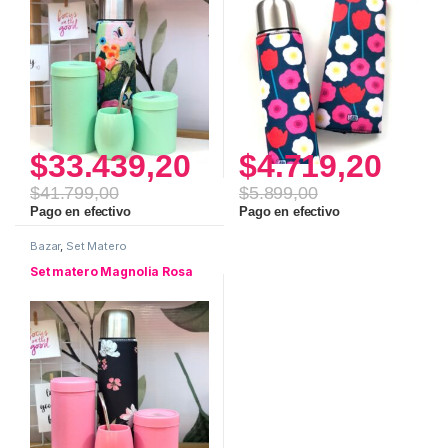
$
33.439,20
$
4.719,20
$
41.799,00
$
5.899,00
Pago en efectivo
Pago en efectivo
Bazar
,
Set Matero
Set matero Magnolia Rosa