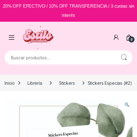
20% OFF EFECTIVO / 10% OFF TRANSFERENCIA / 3 cuotas sin
interés
Skip to navigation
Skip to content
0
Buscar por:
Inicio
Librería
Stickers
Stickers Especias (#2)