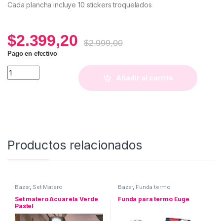
Cada plancha incluye 10 stickers troquelados
$
2.399,20
$
2.999,00
Pago en efectivo
Stickers Especias (#2) quantity
Añadir al carrito
Productos relacionados
Bazar
,
Set Matero
Bazar
,
Funda termo
Set matero Acuarela Verde
Funda para termo Euge
Pastel