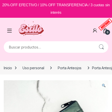
20% OFF EFECTIVO / 10% OFF TRANSFERENCIA / 3 cuotas sin
interés
Skip to navigation
Skip to content
0
Buscar por:
Inicio
Uso personal
Porta Anteojos
Porta Anteo