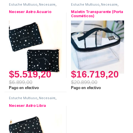
Estuche Multiuso
,
Necesaire
,
Estuche Multiuso
,
Necesaire
,
Neceser ASTRO
,
Uso personal
Uso personal
Neceser Astro Acuario
Maletín Transparente (Porta
Cosméticos)
$
5.519,20
$
16.719,20
$
6.899,00
$
20.899,00
Pago en efectivo
Pago en efectivo
Estuche Multiuso
,
Necesaire
,
Neceser ASTRO
,
Uso personal
Neceser Astro Libra