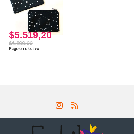
$
5.519,20
$
6.899,00
Pago en efectivo