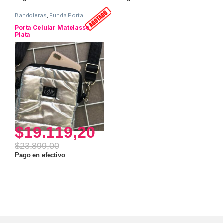
Bandoleras
,
Funda Porta
Celular
,
Matelasse
,
Uso
personal
Porta Celular Matelasse
Plata
$
19.119,20
$
23.899,00
Pago en efectivo