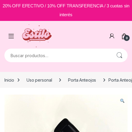
20% OFF EFECTIVO / 10% OFF TRANSFERENCIA / 3 cuotas sin
interés
Skip to navigation
Skip to content
0
Buscar por:
Inicio
Uso personal
Porta Anteojos
Porta Anteoj