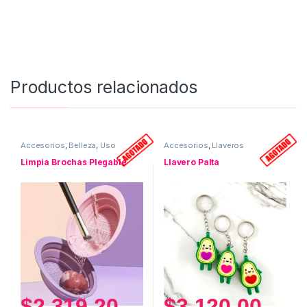
Productos relacionados
Accesorios
,
Belleza
,
Uso
Accesorios
,
Llaveros
personal
Limpia Brochas Plegable
Llavero Palta
$
2.319,20
$
3.120,00