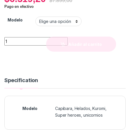
$
7.899,00
Pago en efectivo
Modelo
Pines para Crocs (pack x6) quantity
Añadir al carrito
Specification
Modelo
Capibara, Helados, Kuromi,
Super heroes, unicornios