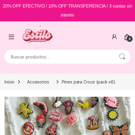
20% OFF EFECTIVO / 10% OFF TRANSFERENCIA / 3 cuotas sin
interés
Skip to navigation
Skip to content
0
Buscar por:
Inicio
Accesorios
Pines para Crocs (pack x6)