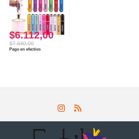
$
6.112,00
$
7.640,00
Pago en efectivo