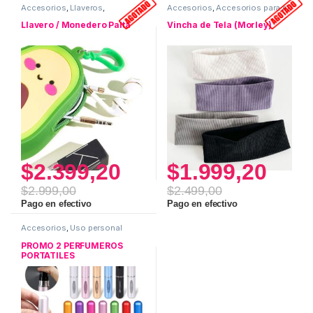
Accesorios
,
Llaveros
,
Accesorios
,
Accesorios para el
Monederos
Pelo
Llavero / Monedero Palta
Vincha de Tela (Morley)
$
2.399,20
$
1.999,20
$
2.999,00
$
2.499,00
Este producto tiene múltiples variantes. Las opciones se pueden
Este producto tiene múltiples v
Pago en efectivo
Pago en efectivo
Accesorios
,
Uso personal
PROMO 2 PERFUMEROS
PORTATILES