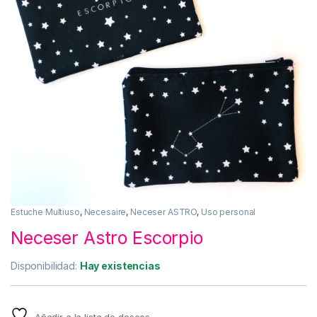
Estuche Multiuso
,
Necesaire
,
Neceser ASTRO
,
Uso personal
Neceser Astro Escorpio
Disponibilidad:
Hay existencias
Añadir a la lista de deseos