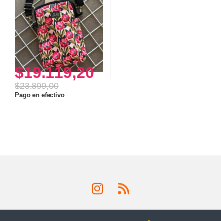
$
19.119,20
$
23.899,00
Pago en efectivo