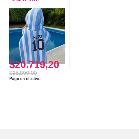
$
20.719,20
$
25.899,00
Pago en efectivo