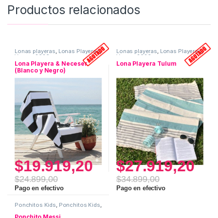
Productos relacionados
Lonas playeras
,
Lonas Playeras
,
Lonas playeras
,
Lonas Playeras
,
Verano 2026
Verano 2026
Lona Playera & Neceser
Lona Playera Tulum
(Blanco y Negro)
$
19.919,20
$
27.919,20
$
24.899,00
$
34.899,00
Pago en efectivo
Pago en efectivo
Ponchitos Kids
,
Ponchitos Kids
,
Verano 2026
Ponchito Messi