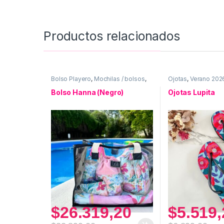
Productos relacionados
Bolso Playero
,
Mochilas / bolsos
,
Ojotas
,
Verano 202
Verano 2026
Bolso Hanna (Negro)
Ojotas Lupita
$
26.319,20
$
5.519,