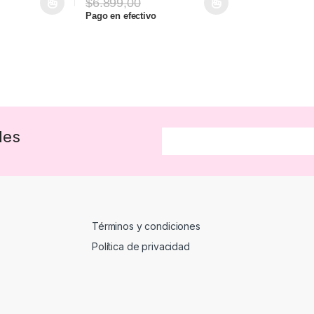
$
6.899,00
ne múltiples variantes. Las opciones se pueden elegir en la página d
Este producto tiene múltiples variantes. Las opci
Pago en efectivo
des
Términos y condiciones
Política de privacidad