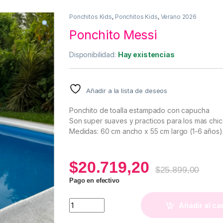
Ponchitos Kids
,
Ponchitos Kids
,
Verano 2026
Ponchito Messi
Disponibilidad:
Hay existencias
Añadir a la lista de deseos
Ponchito de toalla estampado con capucha
Son super suaves y practicos para los mas chic
Medidas: 60 cm ancho x 55 cm largo (1-6 años)
$
20.719,20
$
25.899,00
Pago en efectivo
Ponchito Messi quantity
Añadir al ca