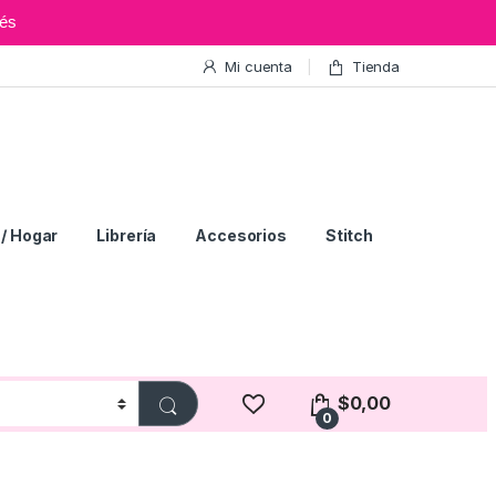
és
Mi cuenta
Tienda
/ Hogar
Librería
Accesorios
Stitch
$
0,00
0