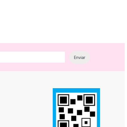
e producto
ones se pueden elegir en la página de producto