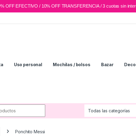
0% OFF EFECTIVO / 10% OFF TRANSFERENCIA / 3 cuotas sin inter
ta
Uso personal
Mochilas / bolsos
Bazar
Deco 
r:
Ponchito Messi