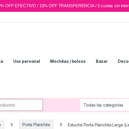
0% OFF EFECTIVO / 10% OFF TRANSFERENCIA / 3 cuotas sin inter
ta
Uso personal
Mochilas / bolsos
Bazar
Deco 
r:
o
Porta Planchita
Estuche Porta Planchita Large (