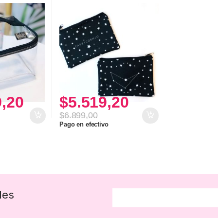
9,20
$
5.519,20
$
6.899,00
Pago en efectivo
des