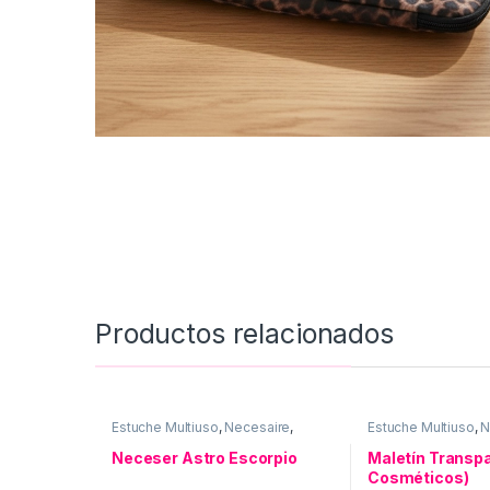
Productos relacionados
Estuche Multiuso
,
Necesaire
,
Estuche Multiuso
,
N
Neceser ASTRO
,
Uso personal
personal
Neceser Astro Escorpio
Maletín Transpa
Cosméticos)