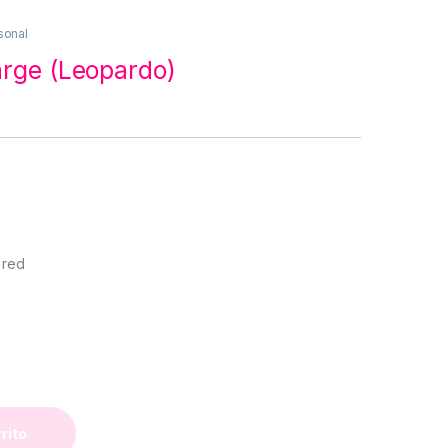
sonal
arge (Leopardo)
 red
uantity
rrito