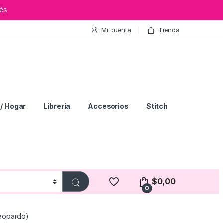
és
Mi cuenta
Tienda
/ Hogar
Librería
Accesorios
Stitch
$
0,00
0
Leopardo)