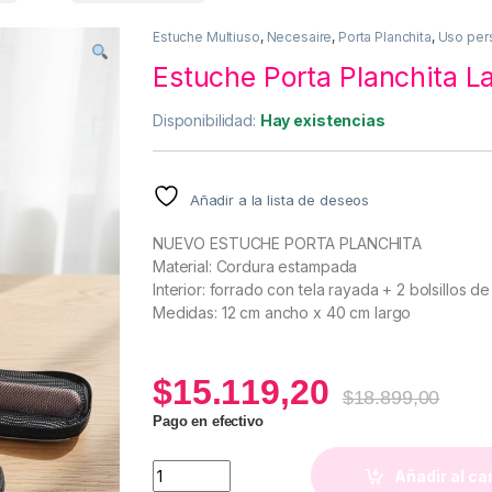
Estuche Multiuso
,
Necesaire
,
Porta Planchita
,
Uso per
Estuche Porta Planchita L
Disponibilidad:
Hay existencias
Añadir a la lista de deseos
NUEVO ESTUCHE PORTA PLANCHITA
Material: Cordura estampada
Interior: forrado con tela rayada + 2 bolsillos de
Medidas: 12 cm ancho x 40 cm largo
$
15.119,20
$
18.899,00
Pago en efectivo
Estuche Porta Planchita Large (Leopardo) q
Añadir al ca