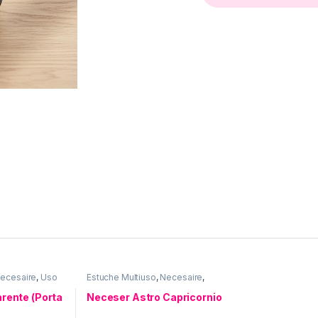
ecesaire
,
Uso
Estuche Multiuso
,
Necesaire
,
Neceser ASTRO
,
Uso personal
rente (Porta
Neceser Astro Capricornio