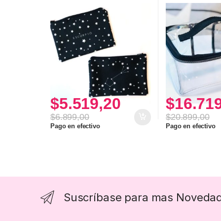
$
5.519,20
$
16.71
$
6.899,00
$
20.899,00
Pago en efectivo
Pago en efectivo
Suscríbase para mas Noveda