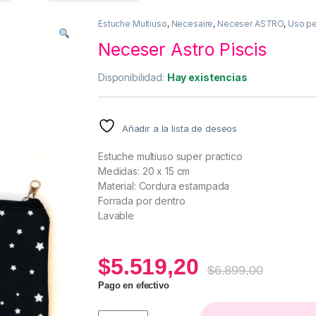
Estuche Multiuso
,
Necesaire
,
Neceser ASTRO
,
Uso pe
Neceser Astro Piscis
Disponibilidad:
Hay existencias
Añadir a la lista de deseos
Estuche multiuso super practico
Medidas: 20 x 15 cm
Material: Cordura estampada
Forrada por dentro
Lavable
$
5.519,20
$
6.899,00
Pago en efectivo
Neceser Astro Piscis quantity