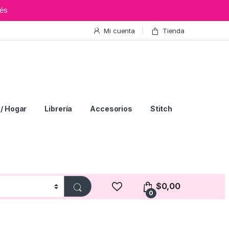
és
Mi cuenta
Tienda
/ Hogar
Librería
Accesorios
Stitch
$
0,00
0