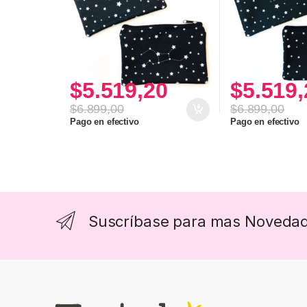
$
5.519,20
$
5.519,
$
6.899,00
$
6.899,00
Pago en efectivo
Pago en efectivo
Suscríbase para mas Noveda