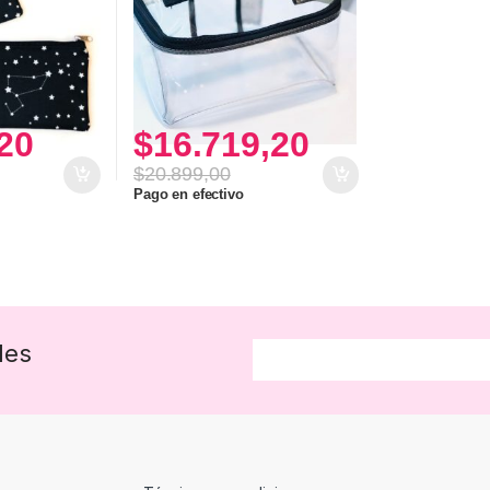
20
$
16.719,20
$
20.899,00
Pago en efectivo
des