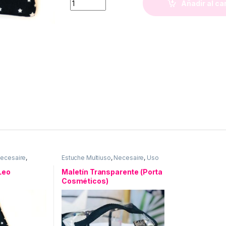
Añadir al ca
ecesaire
,
Estuche Multiuso
,
Necesaire
,
Uso
so personal
personal
Leo
Maletín Transparente (Porta
Cosméticos)