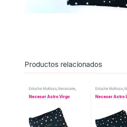
Productos relacionados
Estuche Multiuso
,
Necesaire
,
Estuche Multiuso
,
N
Neceser ASTRO
,
Uso personal
Neceser ASTRO
,
U
Neceser Astro Virgo
Neceser Astro 