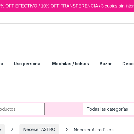
0% OFF EFECTIVO / 10% OFF TRANSFERENCIA / 3 cuotas sin inter
ta
Uso personal
Mochilas / bolsos
Bazar
Deco 
r:
o
Neceser ASTRO
Neceser Astro Piscis