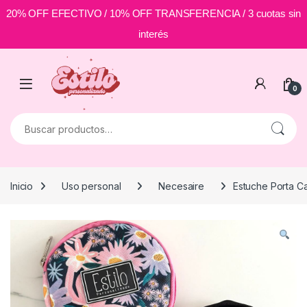
20% OFF EFECTIVO / 10% OFF TRANSFERENCIA / 3 cuotas sin
interés
Skip to navigation
Skip to content
0
Buscar por:
Inicio
Uso personal
Necesaire
Estuche Porta Ca