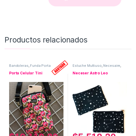
Productos relacionados
Bandoleras
,
Funda Porta
Estuche Multiuso
,
Necesaire
,
Celular
,
Uso personal
Neceser ASTRO
,
Uso personal
Porta Celular Tini
Neceser Astro Leo