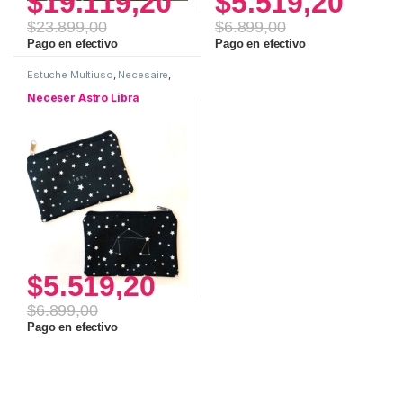
$
19.119,20
$
5.519,20
$
23.899,00
$
6.899,00
Pago en efectivo
Pago en efectivo
Estuche Multiuso
,
Necesaire
,
Neceser ASTRO
,
Uso personal
Neceser Astro Libra
$
5.519,20
$
6.899,00
Pago en efectivo