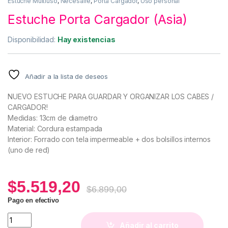
Estuche Multiuso
,
Necesaire
,
Porta Cargador
,
Uso personal
Estuche Porta Cargador (Asia)
Disponibilidad:
Hay existencias
Añadir a la lista de deseos
NUEVO ESTUCHE PARA GUARDAR Y ORGANIZAR LOS CABES /
CARGADOR!
Medidas: 13cm de diametro
Material: Cordura estampada
Interior: Forrado con tela impermeable + dos bolsillos internos
(uno de red)
$
5.519,20
$
6.899,00
Pago en efectivo
Estuche Porta Cargador (Asia) quantity
Añadir al carrito