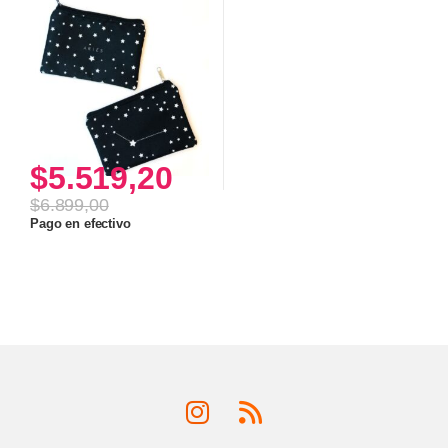
$
5.519,20
$
6.899,00
Pago en efectivo