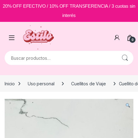
20% OFF EFECTIVO / 10% OFF TRANSFERENCIA / 3 cuotas sin
interés
Skip to navigation
Skip to content
0
Buscar por:
Inicio
Uso personal
Cuellitos de Viaje
Cuellito 