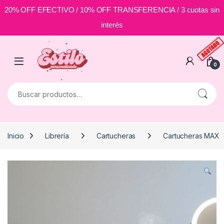
20% OFF EFECTIVO / 10% OFF TRANSFERENCIA / 3 cuotas sin
interés
Skip to navigation
Skip to content
0
Buscar por:
Inicio
Librería
Cartucheras
Cartucheras MAX