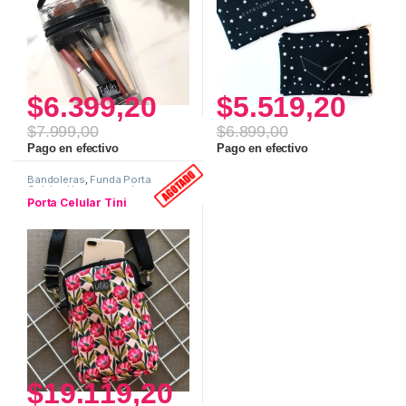
$
6.399,20
$
5.519,20
$
7.999,00
$
6.899,00
Pago en efectivo
Pago en efectivo
Bandoleras
,
Funda Porta
Celular
,
Uso personal
Porta Celular Tini
$
19.119,20