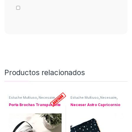
Productos relacionados
Estuche Multiuso
,
Necesaire
,
Estuche Multiuso
,
Necesaire
,
Porta Brochas
,
Uso personal
Neceser ASTRO
,
Uso personal
Porta Brochas Transparente
Neceser Astro Capricornio