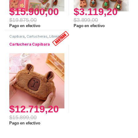
$
15.900,00
$
3.119,20
$
19.875,00
$
3.899,00
Pago en efectivo
Pago en efectivo
Capibara
,
Cartucheras
,
Librería
Cartuchera Capibara
$
12.719,20
$
15.899,00
Pago en efectivo