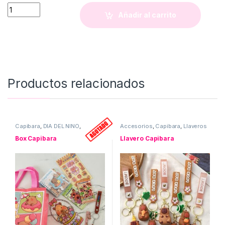
Cartas de Uno (Capibara) quantity
Añadir al carrito
Productos relacionados
Capibara
,
DIA DEL NIÑO
,
Accesorios
,
Capibara
,
Llaveros
Uncategorized
Box Capibara
Llavero Capibara