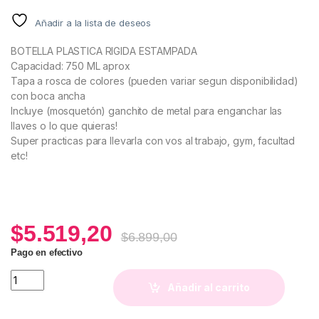
Añadir a la lista de deseos
BOTELLA PLASTICA RIGIDA ESTAMPADA
Capacidad: 750 ML aprox
Tapa a rosca de colores (pueden variar segun disponibilidad)
con boca ancha
Incluye (mosquetón) ganchito de metal para enganchar las
llaves o lo que quieras!
Super practicas para llevarla con vos al trabajo, gym, facultad
etc!
$
5.519,20
$
6.899,00
Pago en efectivo
Botella Margaritas Rosa (con ganchito) quantity
Añadir al carrito