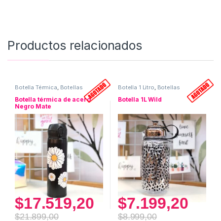
Productos relacionados
Botella Térmica
,
Botellas
Botella 1 Litro
,
Botellas
Botella térmica de acero
Botella 1L Wild
Negro Mate
$
17.519,20
$
7.199,20
$
21.899,00
$
8.999,00