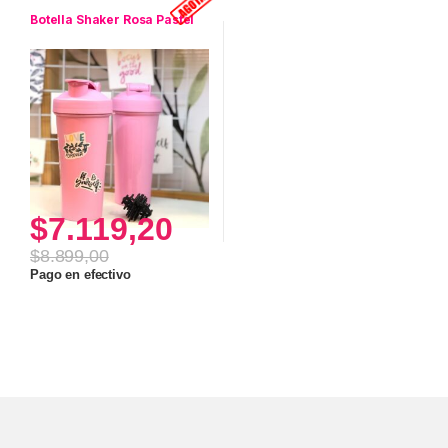
Botella Shaker Rosa Pastel
$
7.119,20
$
8.899,00
Pago en efectivo