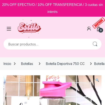
20% OFF EFECTIVO / 10% OFF TRANSFERENCIA / 3 cuotas sin
interés
Skip to navigation
Skip to content
0
Buscar por:
Inicio
Botellas
Botella Deportiva 750 CC
Botell