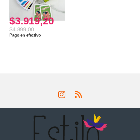
$
3.919,20
$
4.899,00
Pago en efectivo