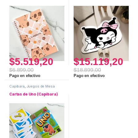
$
5.519,20
$
15.119,20
$
6.899,00
$
18.899,00
Pago en efectivo
Pago en efectivo
Capibara
,
Juegos de Mesa
Cartas de Uno (Capibara)