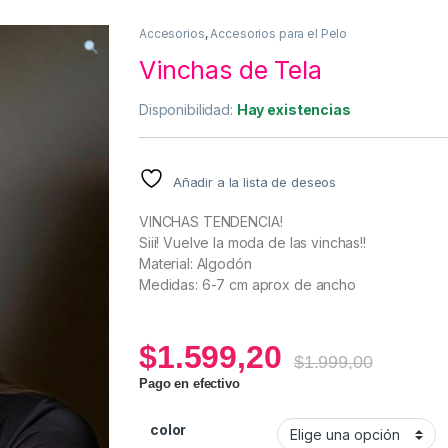
Accesorios
,
Accesorios para el Pelo
Vinchas de Tela
Disponibilidad:
Hay existencias
Añadir a la lista de deseos
VINCHAS TENDENCIA!
Siii! Vuelve la moda de las vinchas!!
Material: Algodón
Medidas: 6-7 cm aprox de ancho
$
1.599,20
$
1.999,00
Pago en efectivo
color