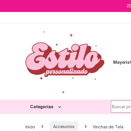
2
Skip to navigation
Skip to content
Mayoris
Search fo
Categorías
Inicio
Accesorios
Vinchas de Tela