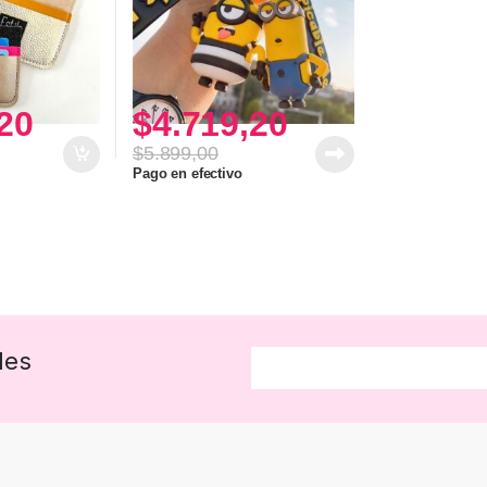
20
$
4.719,20
$
5.899,00
Pago en efectivo
des