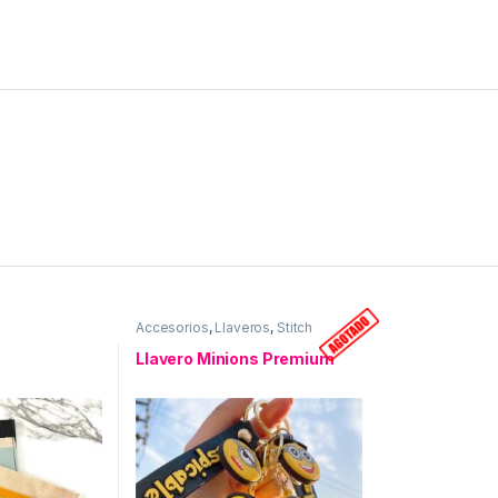
Accesorios
,
Llaveros
,
Stitch
Llavero Minions Premium