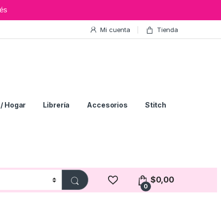
és
Mi cuenta
Tienda
/ Hogar
Librería
Accesorios
Stitch
$
0,00
0