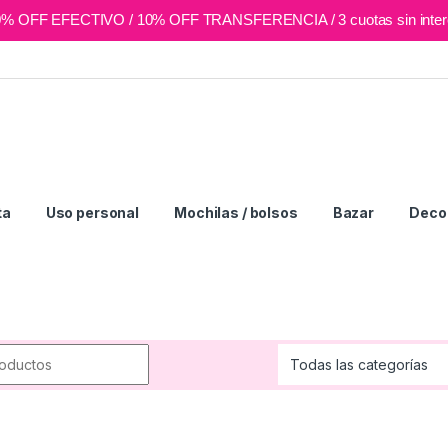
0% OFF EFECTIVO / 10% OFF TRANSFERENCIA / 3 cuotas sin inter
ta
Uso personal
Mochilas / bolsos
Bazar
Deco 
r: