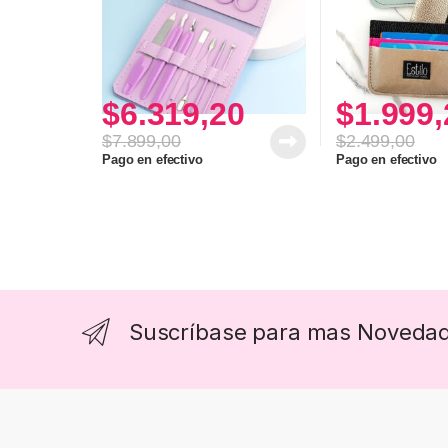
$
6.319,20
$
1.999,
$
7.899,00
$
2.499,00
Pago en efectivo
Pago en efectivo
Suscríbase para mas Noveda