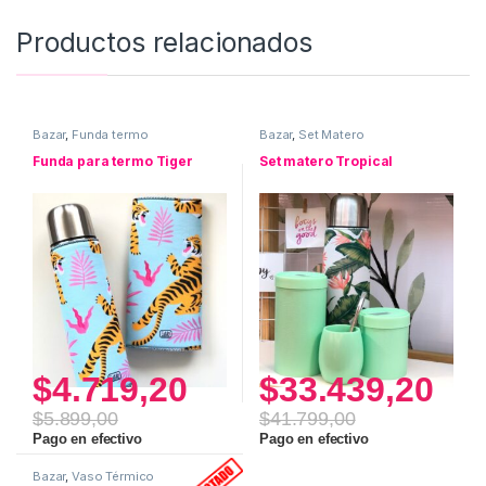
Productos relacionados
Bazar
,
Funda termo
Bazar
,
Set Matero
Funda para termo Tiger
Set matero Tropical
$
4.719,20
$
33.439,20
$
5.899,00
$
41.799,00
Pago en efectivo
Pago en efectivo
Bazar
,
Vaso Térmico