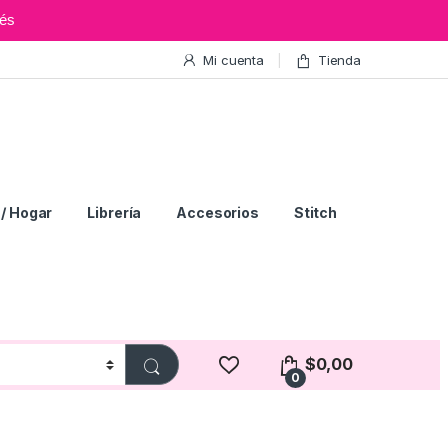
és
Mi cuenta
Tienda
/ Hogar
Librería
Accesorios
Stitch
$
0,00
0