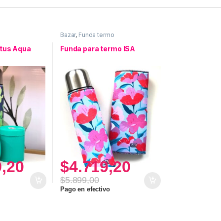
Bazar
,
Funda termo
tus Aqua
Funda para termo ISA
9,20
$
4.719,20
$
5.899,00
Pago en efectivo