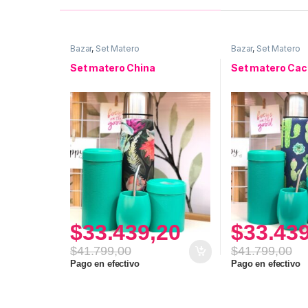
Bazar
,
Set Matero
Bazar
,
Set Matero
Set matero China
Set matero Cac
$
33.439,20
$
33.43
$
41.799,00
$
41.799,00
Pago en efectivo
Pago en efectivo