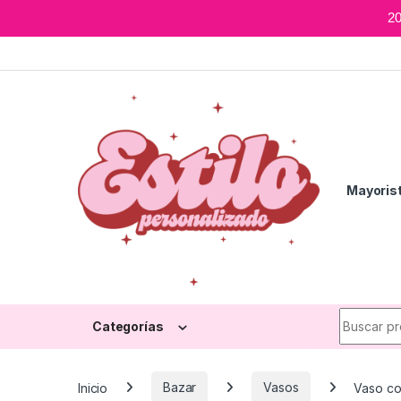
2
Skip to navigation
Skip to content
Mayoris
Search fo
Categorías
Inicio
Bazar
Vasos
Vaso co