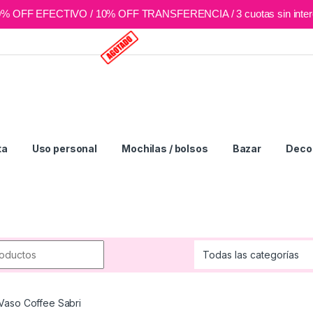
0% OFF EFECTIVO / 10% OFF TRANSFERENCIA / 3 cuotas sin inter
ta
Uso personal
Mochilas / bolsos
Bazar
Deco 
r:
Vaso Coffee Sabri