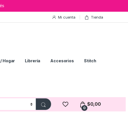
és
Mi cuenta
Tienda
/ Hogar
Librería
Accesorios
Stitch
$
0,00
0