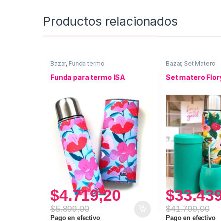
Productos relacionados
Bazar
,
Funda termo
Bazar
,
Set Matero
Funda para termo ISA
Set matero Flor
$
4.719,20
$
33.43
$
5.899,00
$
41.799,00
Pago en efectivo
Pago en efectivo