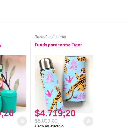
Bazar
,
Funda termo
y
Funda para termo Tiger
9,20
$
4.719,20
$
5.899,00
Pago en efectivo