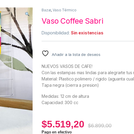
Bazar
,
Vaso Térmico
Vaso Coffee Sabri
Disponibilidad:
Sin existencias
Añadir a la lista de deseos
NUEVOS VASOS DE CAFE!
Con las estampas mas lindas para alegrarte tus
Material: Plastico polimero / rigido (aguanta cua
Tapa negra (cierra a presion)
Medidas: 12 cm de altura
Capacidad: 300 cc
$
5.519,20
$
6.899,00
Pago en efectivo