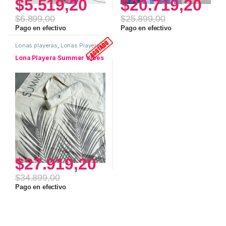
$
5.519,20
$
20.719,20
$
6.899,00
$
25.899,00
Este producto tiene múltiples variantes. Las opciones se pueden
Pago en efectivo
Pago en efectivo
Lonas playeras
,
Lonas Playeras
,
Verano 2026
Lona Playera Summer Vibes
$
27.919,20
$
34.899,00
Pago en efectivo