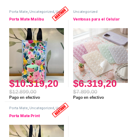
Porta Mate
,
Uncategorized
,
Uso
Uncategorized
personal
Porta Mate Malibu
Ventosas para el Celular
$
10.319,20
$
6.319,20
$
12.899,00
$
7.899,00
Pago en efectivo
Pago en efectivo
Porta Mate
,
Uncategorized
,
Uso
personal
Porta Mate Print