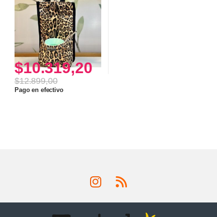
$
10.319,20
$
12.899,00
Pago en efectivo