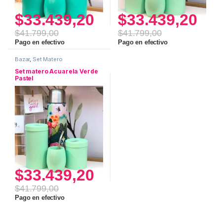
$
33.439,20
$
33.439,20
$
41.799,00
$
41.799,00
Pago en efectivo
Pago en efectivo
Bazar
,
Set Matero
Set matero Acuarela Verde
Pastel
$
33.439,20
$
41.799,00
Pago en efectivo