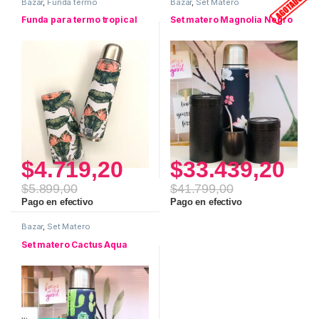
Bazar
,
Funda termo
Bazar
,
Set Matero
Funda para termo tropical
Set matero Magnolia Negro
$
4.719,20
$
33.439,20
$
5.899,00
$
41.799,00
Pago en efectivo
Pago en efectivo
Bazar
,
Set Matero
Set matero Cactus Aqua