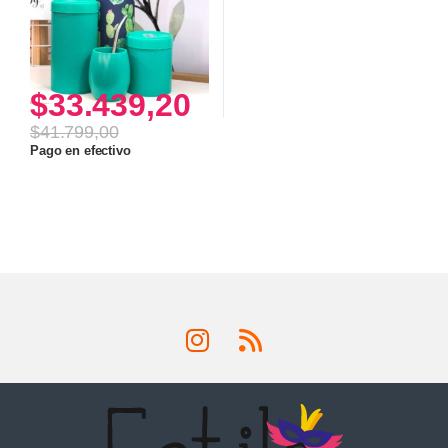
$
33.439,20
$
41.799,00
Pago en efectivo