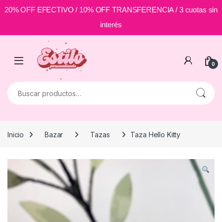
20% OFF EFECTIVO / 10% OFF TRANSFERENCIA / 3 cuotas sin
interés
Skip to navigation
Skip to content
0
Buscar por:
Inicio
Bazar
Tazas
Taza Hello Kitty