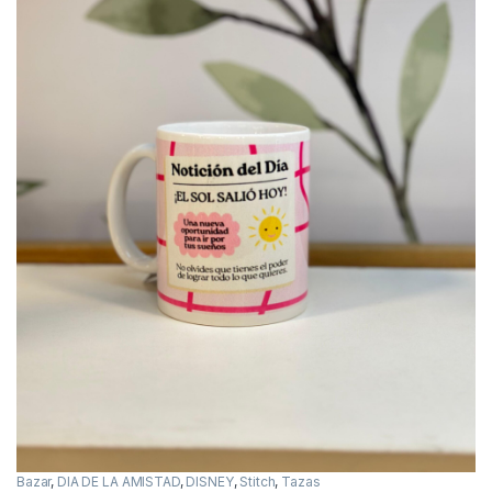
Bazar
,
DIA DE LA AMISTAD
,
DISNEY
,
Stitch
,
Tazas