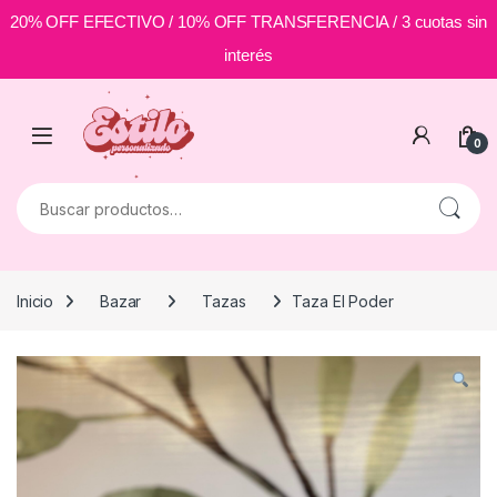
20% OFF EFECTIVO / 10% OFF TRANSFERENCIA / 3 cuotas sin
interés
Skip to navigation
Skip to content
0
Buscar por:
Inicio
Bazar
Tazas
Taza El Poder