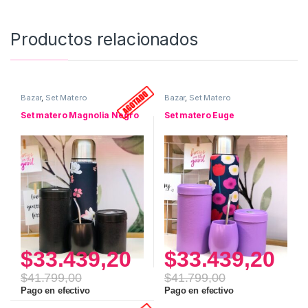
Productos relacionados
Bazar
,
Set Matero
Bazar
,
Set Matero
Set matero Magnolia Negro
Set matero Euge
$
33.439,20
$
33.439,20
$
41.799,00
$
41.799,00
Pago en efectivo
Pago en efectivo