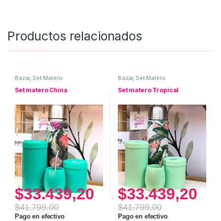
Productos relacionados
Bazar
,
Set Matero
Bazar
,
Set Matero
Set matero China
Set matero Tropical
$
33.439,20
$
33.439,20
$
41.799,00
$
41.799,00
Pago en efectivo
Pago en efectivo