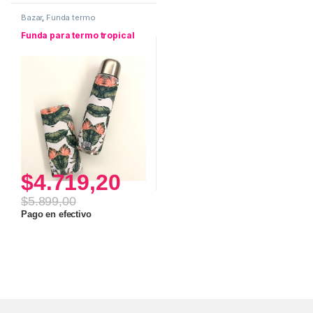
Bazar
,
Funda termo
Funda para termo tropical
$
4.719,20
$
5.899,00
Pago en efectivo