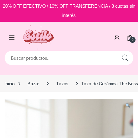
20% OFF EFECTIVO / 10% OFF TRANSFERENCIA / 3 cuotas sin
interés
Skip to navigation
Skip to content
0
Buscar por:
Inicio
Bazar
Tazas
Taza de Cerámica The Boss