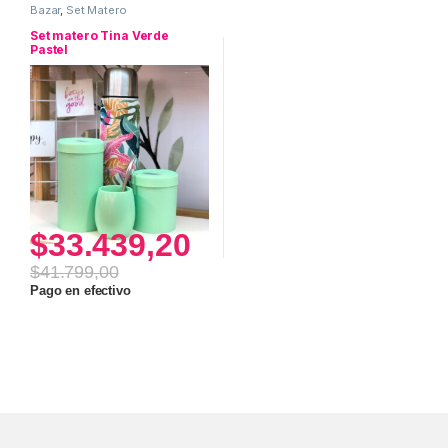
Bazar
,
Set Matero
Set matero Tina Verde
Pastel
$
33.439,20
$
41.799,00
Pago en efectivo