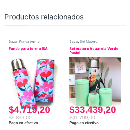
Productos relacionados
Bazar
,
Funda termo
Bazar
,
Set Matero
Funda para termo ISA
Set matero Acuarela Verde
Pastel
$
4.719,20
$
33.439,20
$
5.899,00
$
41.799,00
Pago en efectivo
Pago en efectivo