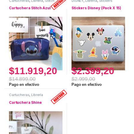
Cartucheras
,
Librería
,
Stitch
DISNEY
,
Librería
,
Stickers
Cartuchera Stitch Azul
Stickers Disney (Pack X 15)
$
11.919,20
$
2.399,20
$
14.899,00
$
2.999,00
Pago en efectivo
Pago en efectivo
Cartucheras
,
Librería
Cartuchera Shine