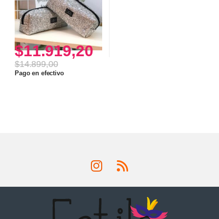
$
11.919,20
$
14.899,00
Pago en efectivo