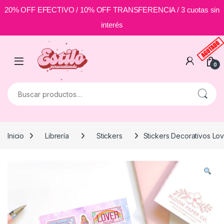
20% OFF EFECTIVO / 10% OFF TRANSFERENCIA / 3 cuotas sin
interés
Skip to navigation
Skip to content
0
Buscar por:
Inicio
Librería
Stickers
Stickers Decorativos Lov