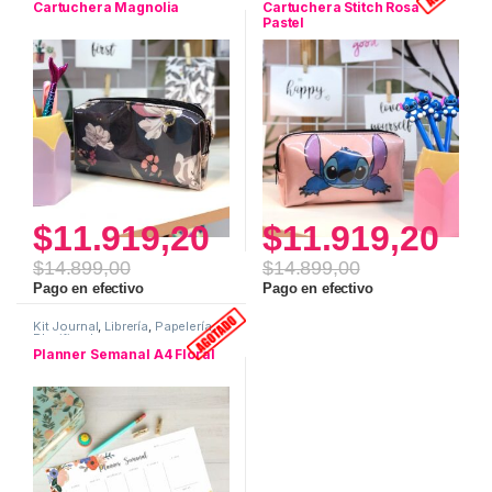
Cartuchera Magnolia
Cartuchera Stitch Rosa
Pastel
$
11.919,20
$
11.919,20
$
14.899,00
$
14.899,00
Pago en efectivo
Pago en efectivo
Kit Journal
,
Librería
,
Papelería
,
Planificadores
Planner Semanal A4 Floral