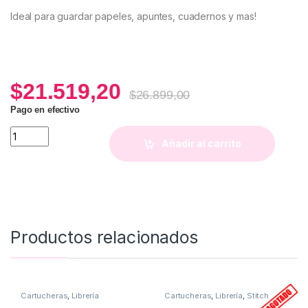
Ideal para guardar papeles, apuntes, cuadernos y mas!
$
21.519,20
$
26.899,00
Pago en efectivo
Sobre A4 (Estampa Florcitas) quantity
Añadir al carrito
Productos relacionados
Cartucheras
,
Librería
Cartucheras
,
Librería
,
Stitch