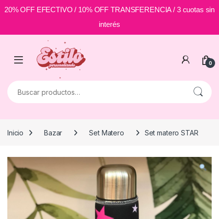
20% OFF EFECTIVO / 10% OFF TRANSFERENCIA / 3 cuotas sin
interés
Skip to navigation
Skip to content
0
Buscar por:
Inicio
Bazar
Set Matero
Set matero STAR