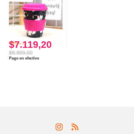
$
7.119,20
$
8.899,00
Pago en efectivo