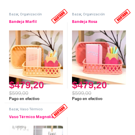
Bazar
,
Organización
Bazar
,
Organización
Bandeja Marfil
Bandeja Rosa
$
479,20
$
479,20
$
599,00
$
599,00
Pago en efectivo
Pago en efectivo
Bazar
,
Vaso Térmico
Vaso Térmico Magnolia