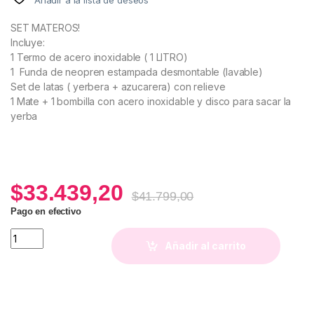
SET MATEROS!
Incluye:
1 Termo de acero inoxidable ( 1 LITRO)
1 Funda de neopren estampada desmontable (lavable)
Set de latas ( yerbera + azucarera) con relieve
1 Mate + 1 bombilla con acero inoxidable y disco para sacar la
yerba
$
33.439,20
$
41.799,00
Pago en efectivo
Set matero STAR quantity
Añadir al carrito