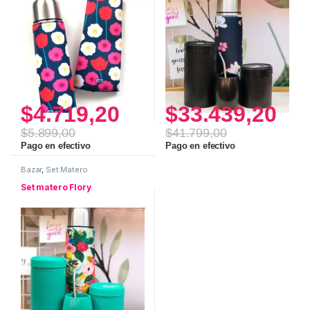
$
4.719,20
$
33.439,20
$
5.899,00
$
41.799,00
Pago en efectivo
Pago en efectivo
Bazar
,
Set Matero
Set matero Flory