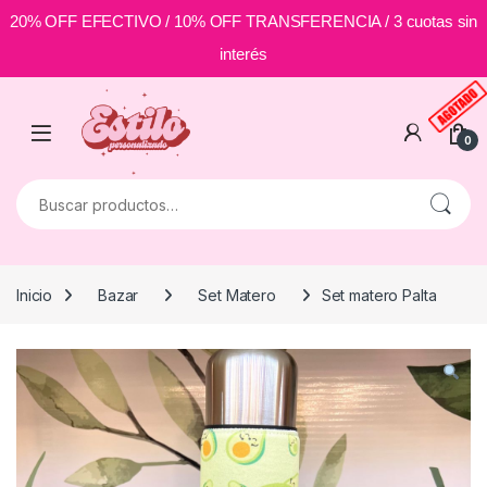
20% OFF EFECTIVO / 10% OFF TRANSFERENCIA / 3 cuotas sin
interés
Skip to navigation
Skip to content
0
Buscar por:
Inicio
Bazar
Set Matero
Set matero Palta