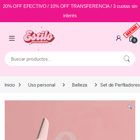
20% OFF EFECTIVO / 10% OFF TRANSFERENCIA / 3 cuotas sin
interés
Skip to navigation
Skip to content
0
Buscar por:
Inicio
Uso personal
Belleza
Set de Perfiladores